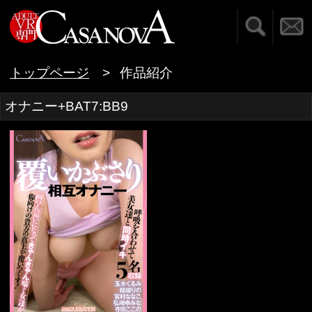
検索
お問い合わせ
VR専門AVメーカー C
トップページ
作品紹介
オナニー+BAT7:BB9
覆いかぶさり相互オナ
ニー
1 / 1