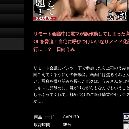
リモート会議中に電マが誤作動してしまった
OLを脅迫！自宅に呼びつけいいなりメイド化
行…！？ 日向うみ
リモート会議にパンツ一丁で参加したら上司のうみ
聞こえてくるなにかの振動音。画面には焦るうみさ
い。写真を撮り弱みを握ったボクは、うみさんを自
にキスに顔舐めに。嫌がりながらもなんでもいうこ
しゃぶってくれて…極めつけのご奉仕騎乗位セック
か…。
商品コード
CAPI170
収録時間
65分