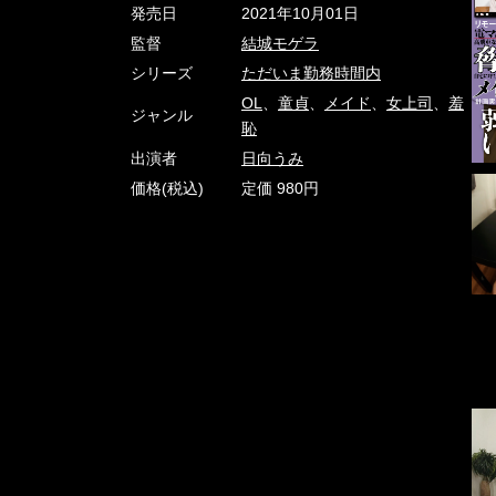
発売日
2021年10月01日
監督
結城モゲラ
シリーズ
ただいま勤務時間内
OL
、
童貞
、
メイド
、
女上司
、
羞
ジャンル
恥
出演者
日向うみ
価格(税込)
定価 980円