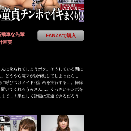
高飛車な先輩
FANZAで購入
計画実
さんに叱られてしまうボク。そうしている間に
ん。どうやら電マが誤作動してしまったらし
宅に呼びつけメイド化計画を実行する…。掃除
と聞いてくれるうみさん…。くっさいチンポを
スまで…！果たして計画は完遂できるだろう