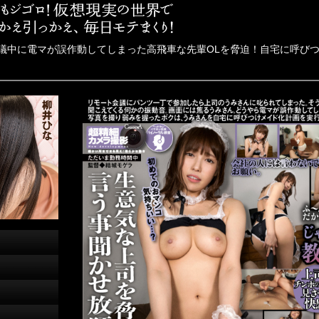
誰でもジゴロ！
議中に電マが誤作動してしまった高飛車な先輩OLを脅迫！自宅に呼び