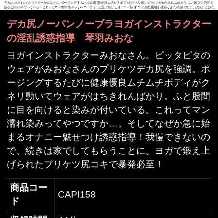
ネリ動いてウェアがはちきれんばかり。ふと股間
に目を向けると染みが付いている。これってマン
濡れ染みってやつですか…。そしてなぜか急に始
まるオナニー魅せつけ誘惑指導！我慢できないの
で、続きは家でしてもらうことに。ヨガで鍛え上
げられたプリケツ尻コキで暴発必至！
商品コー
CAPI158
ド
収録時間
44分
発売日
2021年06月11日
監督
吉田大仏
シリーズ
ただいま勤務時間
巨尻
、
尻フェチ
、
手コキ
、
インスト
ジャンル
ラクター
、
ディルド
出演者
琴羽みおな
価格(税
定価 780円
込)
FANZAで購入