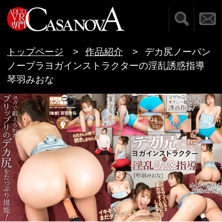
検索
お問い合わせ
VR専門AVメーカー C
トップページ
作品紹介
デカ尻ノーパン
ノーブラヨガインストラクターの淫乱誘惑指導
琴羽みおな
デカ尻ノーパンノーブラヨガインストラクター
の淫乱誘惑指導 琴羽みおな
ヨガインストラクターみおなさん。ピッタピタの
ウェアがみおなさんのプリケツデカ尻を強調。ポ
ージングするたびに健康優良ムチムチボディがク