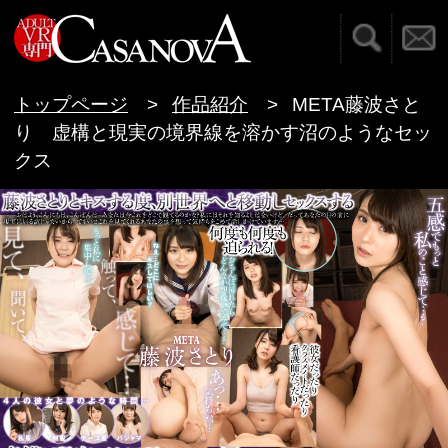
検索
お問い合わせ
VR専門AVメーカー C
トップページ
作品紹介
META藤波さと
り 虚構と現実の境界線を溶かす沼のようなセッ
クス
META藤波さとり 虚構と現実の境界線を溶か
す沼のようなセックス
―おはよう、こんにちは、こんばんは。あなたは
今これをどこで観てるのかな？私にはそれを知る
よしはないけど。だってあなたの目の前に、現実