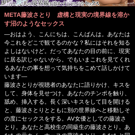
に居る訳じゃないから。でもいまこれを見てくれ
るあなたの事を想って気持ちをこめて話しかけて
います―
藤波さとりが視聴者のあなたに語りかけ、キスを
して、身体を見せつけ、あなたのチンポを触り、
舐め、挿入する。長く深いキスをして目を開ける
と、藤波さとりとともに別の世界線へと移動しそ
の度にセックスをする。AV女優としての藤波さ
とり。あなたと高校生の同級生の藤波さとり。あ
なたの元カノ、ナースの藤波さとり。あなたと同
棲中の藤波さとり。いつしかこれが虚構なのか現
実なのか分からなくなり、ただ目の前に居る藤波
さとりの身体に溺れていく…。
商品コー
CAFR530
ド
収録時間
111分
発売日
2022年04月29日
監督
-
VRの中で僕を待つ、愛おしき貴女
シリーズ
よ