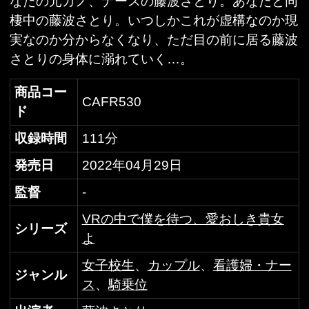
女子校生
、
カップル
、
看護婦・ナー
ジャンル
ス
、
騎乗位
出演者
藤波さとり
価格(税
定価 980円
込)
FANZAで購入